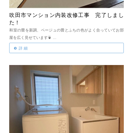
吹田市マンション内装改修工事 完了しまし
た！
和室の畳を新調、ベージュの畳とふちの色がよく合っていてお部
屋を広く見せています🍵
...
詳 細