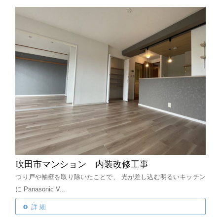
吹田市マンション 内装改修工事
つり戸や袖壁を取り除いたことで、
光が差し込む明るいキッチン
に
Panasonic V...
詳 細