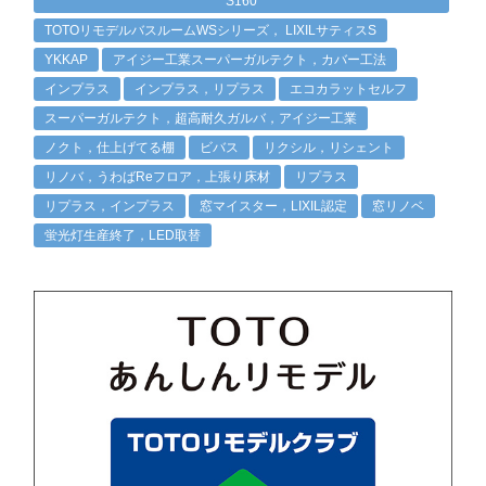
S160
TOTOリモデルバスルームWSシリーズ， LIXILサティスS
YKKAP
アイジー工業スーパーガルテクト，カバー工法
インプラス
インプラス，リプラス
エコカラットセルフ
スーパーガルテクト，超高耐久ガルバ，アイジー工業
ノクト，仕上げてる棚
ビバス
リクシル，リシェント
リノバ，うわばReフロア，上張り床材
リプラス
リプラス，インプラス
窓マイスター，LIXIL認定
窓リノベ
蛍光灯生産終了，LED取替