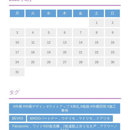
月
火
水
木
金
土
日
1
2
3
4
5
6
7
8
9
10
11
12
13
14
15
16
17
18
19
20
21
22
23
24
25
26
27
28
29
30
31
タグ
#外構 #外構デザイン #ライトアップ #表札 #植栽 #外構照明 #施工
事例
BEVAS
MADOパートナー，ウチリモ，マドリモ，ドアリモ
Panasonic，ワイド450食洗機，2枚連動上吊り引き戸，アラウーノ