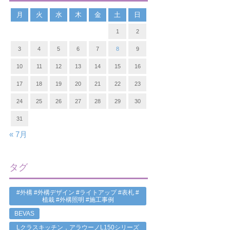
月
火
水
木
金
土
日
1
2
3
4
5
6
7
8
9
10
11
12
13
14
15
16
17
18
19
20
21
22
23
24
25
26
27
28
29
30
31
« 7月
タグ
#外構 #外構デザイン #ライトアップ #表札 #
植栽 #外構照明 #施工事例
BEVAS
Lクラスキッチン，アラウーノL150シリーズ