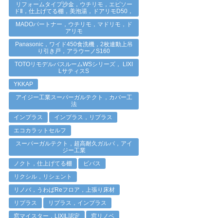
リフォームタイプ沙金，ウチリモ，エピソー
ドⅡ，仕上げてる棚，美泡湯，ドアリモD50，
MADOパートナー，ウチリモ，マドリモ，ド
アリモ
Panasonic，ワイド450食洗機，2枚連動上吊
り引き戸，アラウーノS160
TOTOリモデルバスルームWSシリーズ， LIXI
LサティスS
YKKAP
アイジー工業スーパーガルテクト，カバー工
法
インプラス
インプラス，リプラス
エコカラットセルフ
スーパーガルテクト，超高耐久ガルバ，アイ
ジー工業
ノクト，仕上げてる棚
ビバス
リクシル，リシェント
リノバ，うわばReフロア，上張り床材
リプラス
リプラス，インプラス
窓マイスター，LIXIL認定
窓リノベ