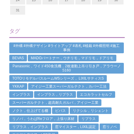
24
25
26
27
28
29
30
31
タグ
#外構 #外構デザイン #ライトアップ #表札 #植栽 #外構照明 #施工
事例
BEVAS
MADOパートナー，ウチリモ，マドリモ，ドアリモ
Panasonic，ワイド450食洗機，2枚連動上吊り引き戸，アラウーノ
S160
TOTOリモデルバスルームWSシリーズ， LIXILサティスS
YKKAP
アイジー工業スーパーガルテクト，カバー工法
インプラス
インプラス，リプラス
エコカラットセルフ
スーパーガルテクト，超高耐久ガルバ，アイジー工業
ノクト，仕上げてる棚
ビバス
リクシル，リシェント
リノバ，うわばReフロア，上張り床材
リプラス
リプラス，インプラス
窓マイスター，LIXIL認定
窓リノベ