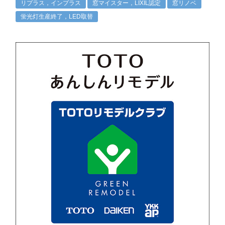
リプラス，インプラス
窓マイスター，LIXIL認定
窓リノベ
蛍光灯生産終了，LED取替