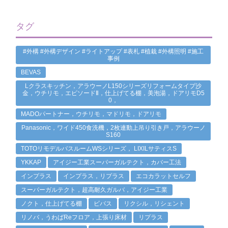
タグ
#外構 #外構デザイン #ライトアップ #表札 #植栽 #外構照明 #施工
事例
BEVAS
Lクラスキッチン，アラウーノL150シリーズリフォームタイプ沙
金，ウチリモ，エピソードⅡ，仕上げてる棚，美泡湯，ドアリモD5
0，
MADOパートナー，ウチリモ，マドリモ，ドアリモ
Panasonic，ワイド450食洗機，2枚連動上吊り引き戸，アラウーノ
S160
TOTOリモデルバスルームWSシリーズ， LIXILサティスS
YKKAP
アイジー工業スーパーガルテクト，カバー工法
インプラス
インプラス，リプラス
エコカラットセルフ
スーパーガルテクト，超高耐久ガルバ，アイジー工業
ノクト，仕上げてる棚
ビバス
リクシル，リシェント
リノバ，うわばReフロア，上張り床材
リプラス