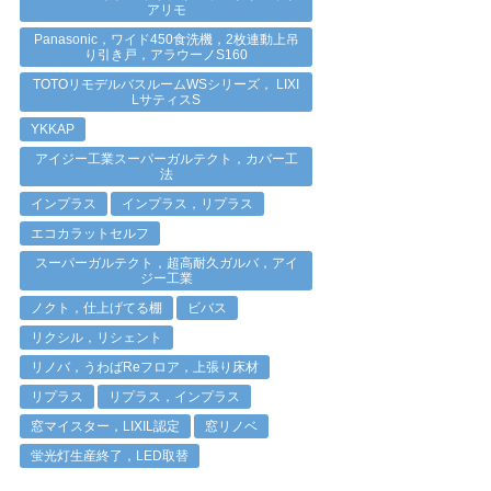
アリモ
Panasonic，ワイド450食洗機，2枚連動上吊
り引き戸，アラウーノS160
TOTOリモデルバスルームWSシリーズ， LIXI
LサティスS
YKKAP
アイジー工業スーパーガルテクト，カバー工
法
インプラス
インプラス，リプラス
エコカラットセルフ
スーパーガルテクト，超高耐久ガルバ，アイ
ジー工業
ノクト，仕上げてる棚
ビバス
リクシル，リシェント
リノバ，うわばReフロア，上張り床材
リプラス
リプラス，インプラス
窓マイスター，LIXIL認定
窓リノベ
蛍光灯生産終了，LED取替