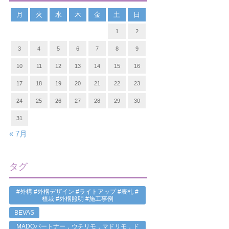
月
火
水
木
金
土
日
1
2
3
4
5
6
7
8
9
10
11
12
13
14
15
16
17
18
19
20
21
22
23
24
25
26
27
28
29
30
31
« 7月
タグ
#外構 #外構デザイン #ライトアップ #表札 #
植栽 #外構照明 #施工事例
BEVAS
MADOパートナー，ウチリモ，マドリモ，ド