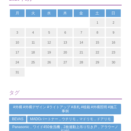
月
火
水
木
金
土
日
1
2
3
4
5
6
7
8
9
10
11
12
13
14
15
16
17
18
19
20
21
22
23
24
25
26
27
28
29
30
31
タグ
#外構 #外構デザイン #ライトアップ #表札 #植栽 #外構照明 #施工
事例
BEVAS
MADOパートナー，ウチリモ，マドリモ，ドアリモ
Panasonic，ワイド450食洗機，2枚連動上吊り引き戸，アラウーノ
S160