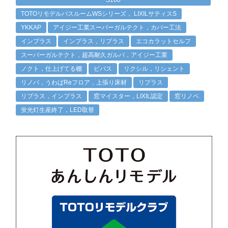
TOTOリモデルバスルームWSシリーズ， LIXILサティスS
YKKAP
アイジー工業スーパーガルテクト，カバー工法
インプラス
インプラス，リプラス
エコカラットセルフ
スーパーガルテクト，超高耐久ガルバ，アイジー工業
ノクト，仕上げてる棚
ビバス
リクシル，リシェント
リノバ，うわばReフロア，上張り床材
リプラス
リプラス，インプラス
窓マイスター，LIXIL認定
窓リノベ
蛍光灯生産終了，LED取替