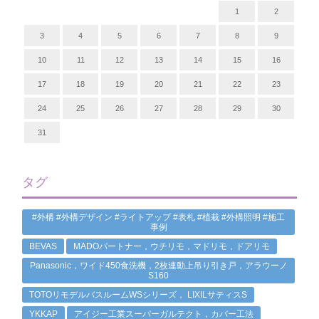
1
2
3
4
5
6
7
8
9
10
11
12
13
14
15
16
17
18
19
20
21
22
23
24
25
26
27
28
29
30
31
タグ
#外構 #外構デザイン #ライトアップ #表札 #植栽 #外構照明 #施工
事例
BEVAS
MADOパートナー，ウチリモ，マドリモ，ドアリモ
Panasonic，ワイド450食洗機，2枚連動上吊り引き戸，アラウーノ
S160
TOTOリモデルバスルームWSシリーズ， LIXILサティスS
YKKAP
アイジー工業スーパーガルテクト，カバー工法