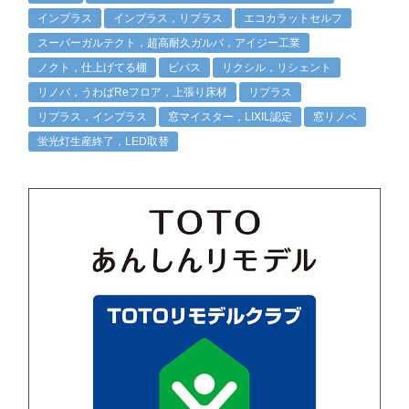
インプラス
インプラス，リプラス
エコカラットセルフ
スーパーガルテクト，超高耐久ガルバ，アイジー工業
ノクト，仕上げてる棚
ビバス
リクシル，リシェント
リノバ，うわばReフロア，上張り床材
リプラス
リプラス，インプラス
窓マイスター，LIXIL認定
窓リノベ
蛍光灯生産終了，LED取替