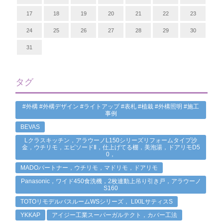
17
18
19
20
21
22
23
24
25
26
27
28
29
30
31
タグ
#外構 #外構デザイン #ライトアップ #表札 #植栽 #外構照明 #施工
事例
BEVAS
Lクラスキッチン，アラウーノL150シリーズリフォームタイプ沙
金，ウチリモ，エピソードⅡ，仕上げてる棚，美泡湯，ドアリモD5
0，
MADOパートナー，ウチリモ，マドリモ，ドアリモ
Panasonic，ワイド450食洗機，2枚連動上吊り引き戸，アラウーノ
S160
TOTOリモデルバスルームWSシリーズ， LIXILサティスS
YKKAP
アイジー工業スーパーガルテクト，カバー工法