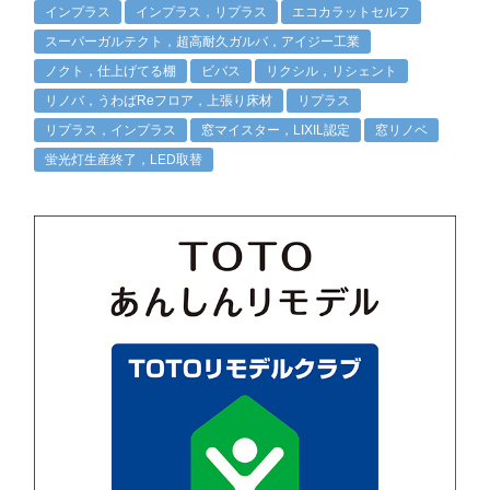
インプラス
インプラス，リプラス
エコカラットセルフ
スーパーガルテクト，超高耐久ガルバ，アイジー工業
ノクト，仕上げてる棚
ビバス
リクシル，リシェント
リノバ，うわばReフロア，上張り床材
リプラス
リプラス，インプラス
窓マイスター，LIXIL認定
窓リノベ
蛍光灯生産終了，LED取替