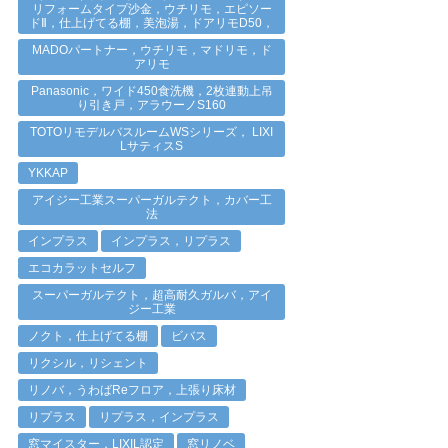
リフォームタイプ沙金，ウチリモ，エピソー
ドⅡ，仕上げてる棚，美泡湯，ドアリモD50，
MADOパートナー，ウチリモ，マドリモ，ド
アリモ
Panasonic，ワイド450食洗機，2枚連動上吊
り引き戸，アラウーノS160
TOTOリモデルバスルームWSシリーズ， LIXI
LサティスS
YKKAP
アイジー工業スーパーガルテクト，カバー工
法
インプラス
インプラス，リプラス
エコカラットセルフ
スーパーガルテクト，超高耐久ガルバ，アイ
ジー工業
ノクト，仕上げてる棚
ビバス
リクシル，リシェント
リノバ，うわばReフロア，上張り床材
リプラス
リプラス，インプラス
窓マイスター，LIXIL認定
窓リノベ