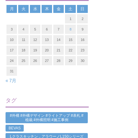
月
火
水
木
金
土
日
1
2
3
4
5
6
7
8
9
10
11
12
13
14
15
16
17
18
19
20
21
22
23
24
25
26
27
28
29
30
31
« 7月
タグ
#外構 #外構デザイン #ライトアップ #表札 #
植栽 #外構照明 #施工事例
BEVAS
Lクラスキッチン，アラウーノL150シリーズ