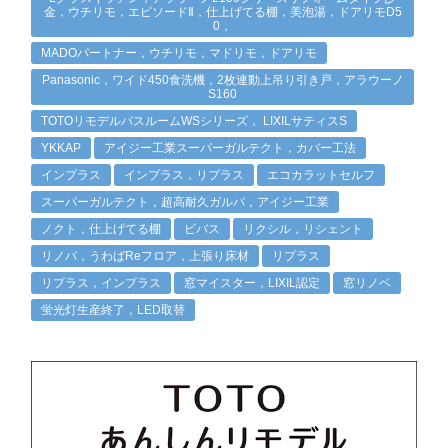
金，ウチリモ，エピソードⅡ，仕上げてる棚，美泡湯，ドアリモD5
0，
MADOパートナー，ウチリモ，マドリモ，ドアリモ
Panasonic，ワイド450食洗機，2枚連動上吊り引き戸，アラウーノ
S160
TOTOリモデルバスルームWSシリーズ， LIXILサティスS
YKKAP
アイジー工業スーパーガルテクト，カバー工法
インプラス
インプラス，リプラス
エコカラットセルフ
スーパーガルテクト，超高耐久ガルバ，アイジー工業
ノクト，仕上げてる棚
ビバス
リクシル，リシェント
リノバ，うわばReフロア，上張り床材
リプラス
リプラス，インプラス
窓マイスター，LIXIL認定
窓リノベ
蛍光灯生産終了，LED取替