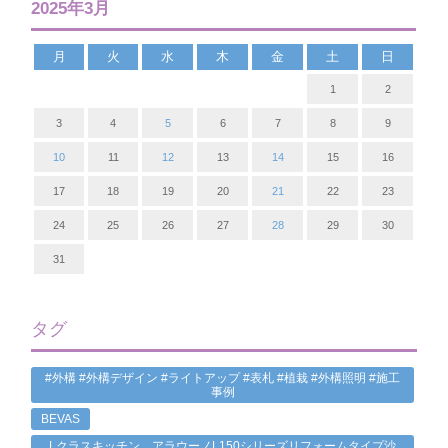
2025年3月
月
火
水
木
金
土
日
1
2
3
4
5
6
7
8
9
10
11
12
13
14
15
16
17
18
19
20
21
22
23
24
25
26
27
28
29
30
31
タグ
#外構 #外構デザイン #ライトアップ #表札 #植栽 #外構照明 #施工
事例
BEVAS
Lクラスキッチン，アラウーノL150シリーズリフォームタイプ沙