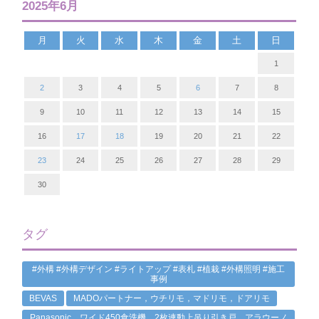
2025年6月
月
火
水
木
金
土
日
1
2
3
4
5
6
7
8
9
10
11
12
13
14
15
16
17
18
19
20
21
22
23
24
25
26
27
28
29
30
タグ
#外構 #外構デザイン #ライトアップ #表札 #植栽 #外構照明 #施工
事例
BEVAS
MADOパートナー，ウチリモ，マドリモ，ドアリモ
Panasonic，ワイド450食洗機，2枚連動上吊り引き戸，アラウーノ