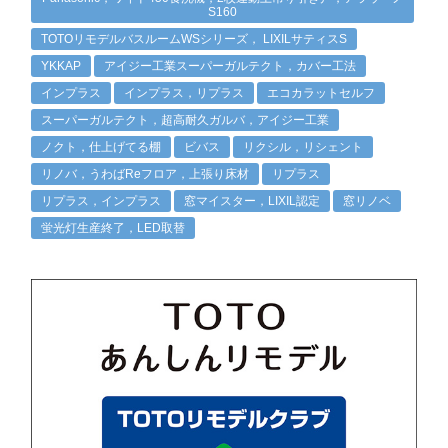
S160
TOTOリモデルバスルームWSシリーズ， LIXILサティスS
YKKAP
アイジー工業スーパーガルテクト，カバー工法
インプラス
インプラス，リプラス
エコカラットセルフ
スーパーガルテクト，超高耐久ガルバ，アイジー工業
ノクト，仕上げてる棚
ビバス
リクシル，リシェント
リノバ，うわばReフロア，上張り床材
リプラス
リプラス，インプラス
窓マイスター，LIXIL認定
窓リノベ
蛍光灯生産終了，LED取替